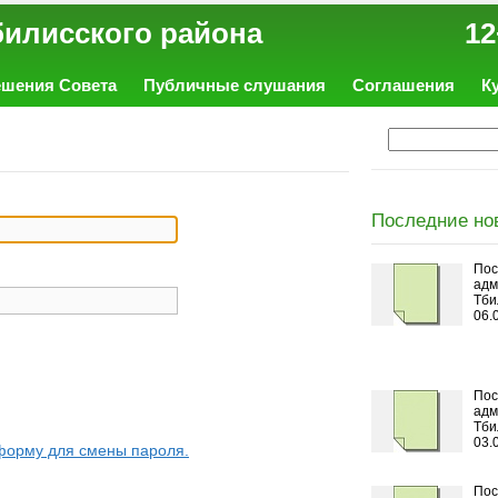
ал Тбилисского района 12
ешения Совета
Публичные слушания
Соглашения
К
Последние но
Пос
адм
Тби
06.
Пос
адм
Тби
03.
форму для смены пароля.
Пос