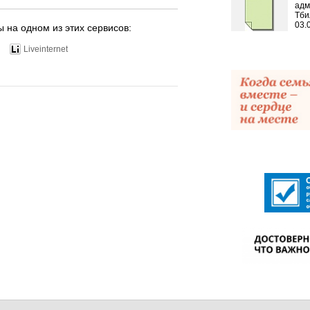
адм
Тби
03.
ы на одном из этих сервисов:
Liveinternet