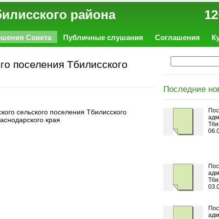
ал Тбилисского района 12
ешения Совета
Публичные слушания
Соглашения
К
го поселения Тбилисского
Последние но
Пос
кого сельского поселения Тбилисского
адм
аснодарского края
Тби
06.
Пос
адм
Тби
03.
Пос
адм