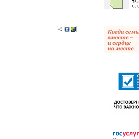
Тби
03.