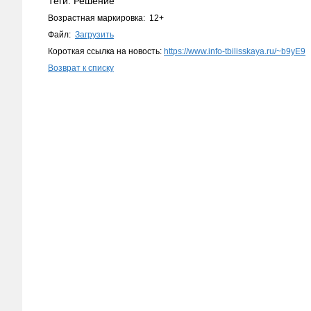
Теги: Решение
Возрастная маркировка: 12+
Файл:
Загрузить
Короткая ссылка на новость:
https://www.info-tbilisskaya.ru/~b9yE9
Возврат к списку