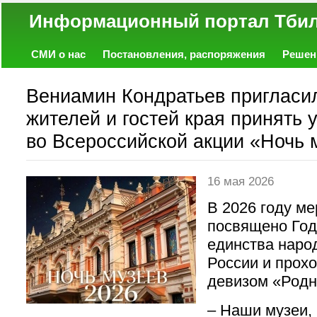
Информационный портал
СМИ о нас
Постановления, распоряжения
Решен
Политика
Экономика
Работа
Фото
Объявл
Вениамин Кондратьев пригласи
жителей и гостей края принять 
во Всероссийской акции «Ночь 
16 мая 2026
В 2026 году м
посвящено Год
единства наро
России и прох
девизом «Родн
– Наши музеи, 