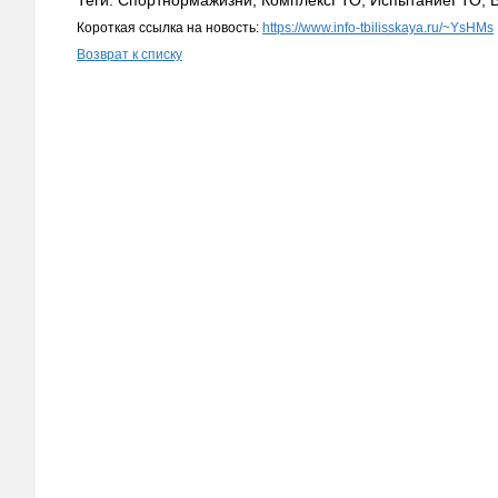
Теги: Спортнормажизни, КомплексГТО, ИспытаниеГТО,
Короткая ссылка на новость:
https://www.info-tbilisskaya.ru/~YsHMs
Возврат к списку