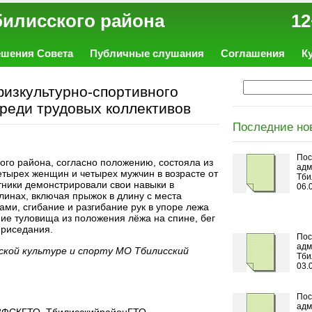
ал Тбилисского района 12
ешения Совета
Публичные слушания
Соглашения
К
изкультурно-спортивного
 среди трудовых коллективов
Последние но
Пос
ого района, согласно положению, состояла из
адм
етырех женщин и четырех мужчин в возрасте от
Тби
стники демонстрировали свои навыки в
06.
линах, включая прыжок в длину с места
ами, сгибание и разгибание рук в упоре лежа
ие туловища из положения лёжа на спине, бег
приседания.
Пос
адм
ской культуре и спорту МО Тбилисский
Тби
03.
Пос
адм