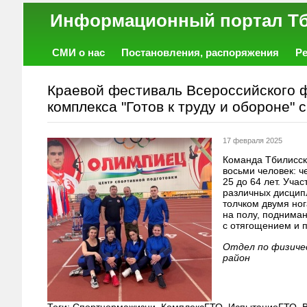
Информационный порт
СМИ о нас
Постановления, распоряжения
Р
Работа
Фото
Объявления
Форум
Краевой фестиваль Всероссийского ф
комплекса "Готов к труду и обороне"
17 февраля 2025
Команда Тбилисск
восьми человек: ч
25 до 64 лет. Уча
различных дисцип
толчком двумя ног
на полу, подниман
с отягощением и 
Отдел по физиче
район