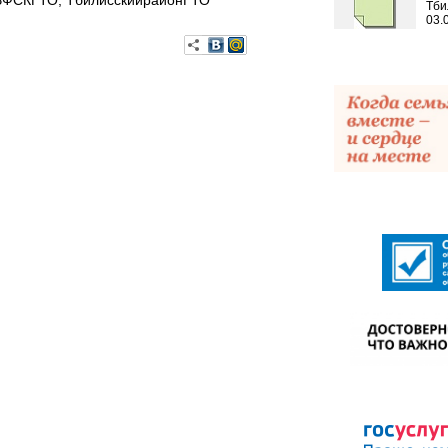
 ВФСКГТО, ТбилисскийрайонГТО
Тби
03.