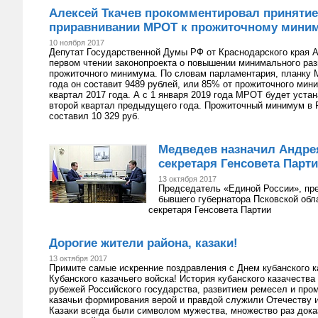
Алексей Ткачев прокомментировал принятие 
приравнивании МРОТ к прожиточному мини
10 ноября 2017
Депутат Государственной Думы РФ от Краснодарского края А
первом чтении законопроекта о повышении минимального ра
прожиточного минимума. По словам парламентария, планку М
года он составит 9489 рублей, или 85% от прожиточного мин
квартал 2017 года. А с 1 января 2019 года МРОТ будет уста
второй квартал предыдущего года. Прожиточный минимум в Р
составил 10 329 руб.
Медведев назначил Андре
секретаря Генсовета Парт
13 октября 2017
Председатель «Единой России», пр
бывшего губернатора Псковской об
секретаря Генсовета Партии
Дорогие жители района, казаки!
13 октября 2017
Примите самые искренние поздравления с Днем кубанского к
Кубанского казачьего войска! История кубанского казачеств
рубежей Российского государства, развитием ремесел и про
казачьи формирования верой и правдой служили Отечеству и
Казаки всегда были символом мужества, множество раз док