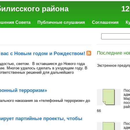
ал Тбилисского района 12
ешения Совета
Публичные слушания
Соглашения
К
Последние но
 вас с Новым годом и Рождеством!
адостью, светом. В оставшиеся до Нового года
Экстренное предуп
ее. Многое удалось сделать в уходящем году. В
и ответственных решений для дальнейшего
ефонный терроризм»
Пос
адм
Мар
ального наказания за «телефонный терроризм» до
пос
рай
66
ирует партийные проекты, чтобы
Пос
адм