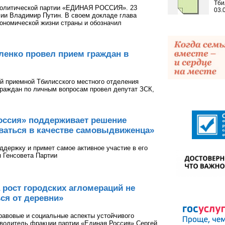
Тби
 политической партии «ЕДИНАЯ РОССИЯ». 23
03.
сии Владимир Путин. В своем докладе глава
ономической жизни страны и обозначил
ленко провел прием граждан в
ой приемной Тбилисского местного отделения
аждан по личным вопросам провел депутат ЗСК,
оссия» поддерживает решение
ваться в качестве самовыдвиженца»
ддержку и примет самое активное участие в его
я Генсовета Партии
 рост городских агломераций не
ься от деревни»
равовые и социальные аспекты устойчивого
оводитель фракции партии «Единая Россия» Сергей