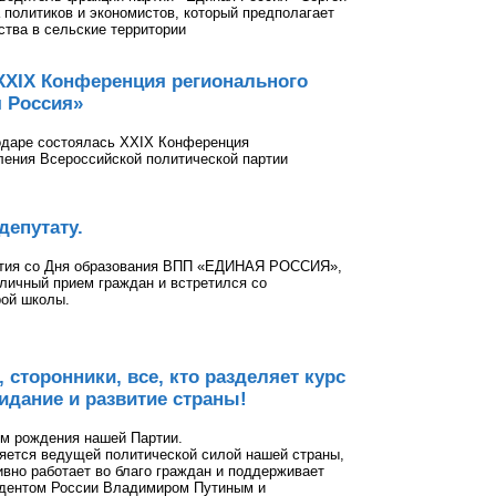
 политиков и экономистов, который предполагает
ства в сельские территории
XXIX Конференция регионального
 Россия»
нодаре состоялась XXIX Конференция
ления Всероссийской политической партии
депутату.
етия со Дня образования ВПП «ЕДИНАЯ РОССИЯ»,
личный прием граждан и встретился со
рой школы.
сторонники, все, кто разделяет курс
дание и развитие страны!
ём рождения нашей Партии.
ется ведущей политической силой нашей страны,
вно работает во благо граждан и поддерживает
идентом России Владимиром Путиным и