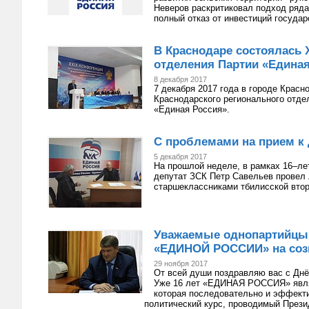
Неверов раскритиковал подход ряда
полный отказ от инвестиций государ
В Краснодаре состоялась 
отделения Партии «Единая
8 декабря 2017
7 декабря 2017 года в городе Крас
Краснодарского регионального отде
«Единая Россия».
С проблемами на прием к 
5 декабря 2017
На прошлой неделе, в рамках 16–л
депутат ЗСК Петр Савельев провел 
старшеклассниками тбилисской вто
Уважаемые однопартийцы, 
«ЕДИНОЙ РОССИИ» на сози
29 ноября 2017
От всей души поздравляю вас с Дн
Уже 16 лет «ЕДИНАЯ РОССИЯ» явля
которая последовательно и эффекти
политический курс, проводимый През