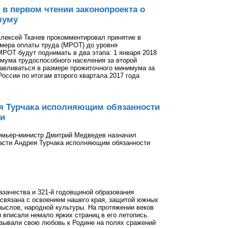
в первом чтении законопроекта о
муму
лексей Ткачев прокомментировал принятие в
змера оплаты труда (МРОТ) до уровня
РОТ будут поднимать в два этапа: 1 января 2018
имума трудоспособного населения за второй
навливаться в размере прожиточного минимума за
оссии по итогам второго квартала 2017 года
я Турчака исполняющим обязанности
ии
емьер-министр Дмитрий Медведев назначил
ласти Андрея Турчака исполняющим обязанности
азачества и 321-й годовщиной образования
а связана с освоением нашего края, защитой южных
мыслов, народной культуры. На протяжении веков
 вписали немало ярких страниц в его летопись.
азывали свою любовь к Родине на полях сражений