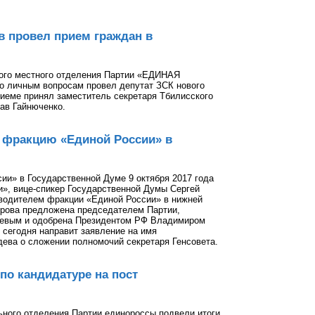
в провел прием граждан в
ого местного отделения Партии «ЕДИНАЯ
 личным вопросам провел депутат ЗСК нового
риеме принял заместитель секретаря Тбилисского
ав Гайнюченко.
л фракцию «Единой России» в
ии» в Государственной Думе 9 октября 2017 года
и», вице-спикер Государственной Думы Сергей
оводителем фракции «Единой России» в нижней
ерова предложена председателем Партии,
евым и одобрена Президентом РФ Владимиром
 сегодня направит заявление на имя
ева о сложении полномочий секретаря Генсовета.
по кандидатуре на пост
ьного отделения Партии единороссы подвели итоги