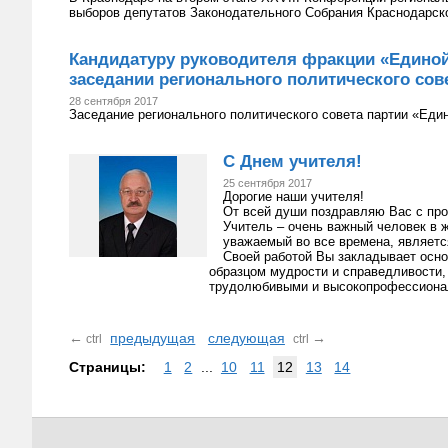
выборов депутатов Законодательного Собрания Краснодарско
Кандидатуру руководителя фракции «Единой
заседании регионального политического сов
28 сентября 2017
Заседание регионального политического совета партии «Еди
С Днем учителя!
25 сентября 2017
Дорогие наши учителя!
От всей души поздравляю Вас с пр
Учитель – очень важный человек в ж
уважаемый во все времена, являетс
Своей работой Вы закладывает осно
образцом мудрости и справедливости,
трудолюбивыми и высокопрофессиона
←
предыдущая
следующая
→
ctrl
ctrl
Страницы:
1
2
...
10
11
12
13
14