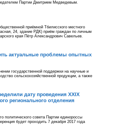
седателем Партии Дмитрием Медведевым.
в общественной приёмной Тбилисского местного
сная, 24, здание РДК) приём граждан по личным
арского края Пётр Александрович Савельев.
шить актуальные проблемы опытных
анении государственной поддержки на научные и
одство сельскохозяйственной продукции, а также
ределили дату проведения XXIX
ого регионального отделения
ого политического совета Партии единороссы
еренция будет проходить 7 декабря 2017 года