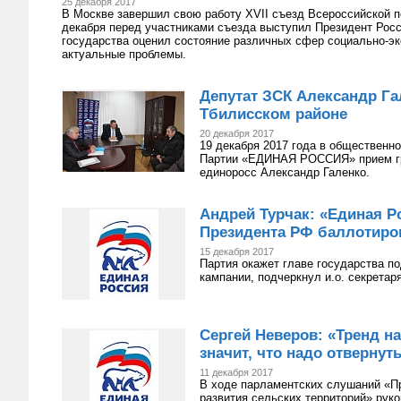
25 декабря 2017
В Москве завершил свою работу XVII съезд Всероссийской
декабря перед участниками съезда выступил Президент Рос
государства оценил состояние различных сфер социально-эк
актуальные проблемы.
Депутат ЗСК Александр Га
Тбилисском районе
20 декабря 2017
19 декабря 2017 года в общественн
Партии «ЕДИНАЯ РОССИЯ» прием гр
единоросс Александр Галенко.
Андрей Турчак: «Единая Р
Президента РФ баллотиро
15 декабря 2017
Партия окажет главе государства по
кампании, подчеркнул и.о. секретар
Сергей Неверов: «Тренд на
значит, что надо отвернут
11 декабря 2017
В ходе парламентских слушаний «П
развития сельских территорий» рук