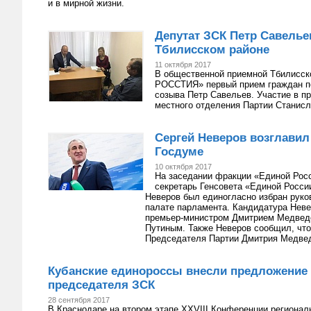
и в мирной жизни.
Депутат ЗСК Петр Савелье
Тбилисском районе
11 октября 2017
В общественной приемной Тбилисск
РОССТИЯ» первый прием граждан по
созыва Петр Савельев. Участие в п
местного отделения Партии Станисл
Сергей Неверов возглави
Госдуме
10 октября 2017
На заседании фракции «Единой Росс
секретарь Генсовета «Единой Росси
Неверов был единогласно избран рук
палате парламента. Кандидатура Нев
премьер-министром Дмитрием Медвед
Путиным. Также Неверов сообщил, что
Председателя Партии Дмитрия Медвед
Кубанские единороссы внесли предложение 
председателя ЗСК
28 сентября 2017
В Краснодаре на втором этапе XXVIII Конференции регионал