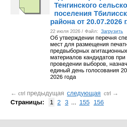
Тенгинского сельско
поселения Тбилисск
района от 20.07.2026 
22 июля 2026 /
Файл:
Загрузить
Об утверждении перечня сп
мест для размещения печат
предвыборных агитационны
материалов кандидатов при
проведении выборов, назна
единый день голосования 20
2026 года
←
предыдущая
следующая
→
ctrl
ctrl
Страницы:
1
2
3
...
155
156