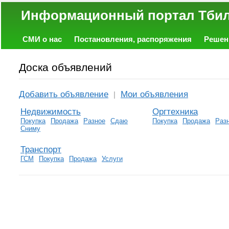
Информационный портал
СМИ о нас
Постановления, распоряжения
Решен
Политика
Экономика
Работа
Фото
Объявл
Доска объявлений
Добавить объявление
Мои объявления
|
Недвижимость
Оргтехника
Покупка
Продажа
Разное
Сдаю
Покупка
Продажа
Раз
Сниму
Транспорт
ГСМ
Покупка
Продажа
Услуги