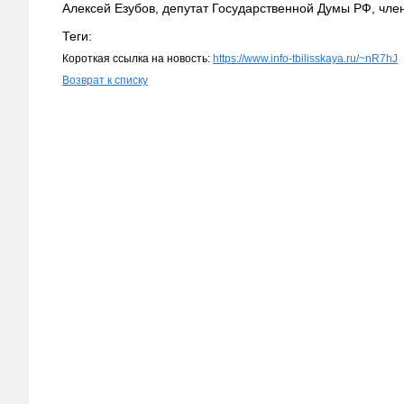
Алексей Езубов, депутат Государственной Думы РФ, чл
Теги:
Короткая ссылка на новость:
https://www.info-tbilisskaya.ru/~nR7hJ
Возврат к списку