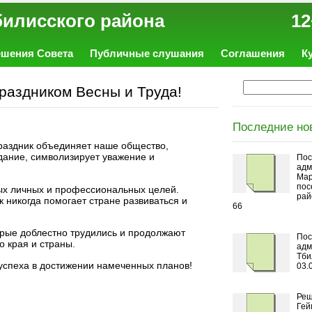
ал Тбилисского района 12
ешения Совета
Публичные слушания
Соглашения
К
праздником Весны и Труда!
Последние но
раздник объединяет наше общество,
дание, символизирует уважение и
Пос
адм
Мар
пос
ных личных и профессиональных целей.
рай
 никогда помогает стране развиваться и
66
орые доблестно трудились и продолжают
Пос
о края и страны.
адм
Тби
успеха в достижении намеченных планов!
03.
Реш
Гей