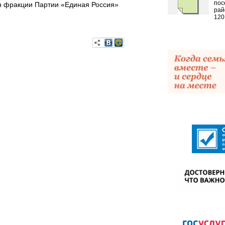
пос
ен фракции Партии «Единая Россия»
рай
120