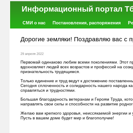
Информационный порт
СМИ о нас
Постановления, распоряжения
Р
Работа
Фото
Объявления
Форум
Дорогие земляки! Поздравляю вас с 
29 апреля 2022
Первомай одинаково любим всеми поколениями. Этот п
вдохновляет людей всех возрастов и профессий на сози
признательность трудящимся.
Только единение и труд ведут к достижению поставлен
Сегодня сплоченность и солидарность нашего народа как
справляться и трудностями.
Большая благодарность ветеранам и Героям Труда, кот
направлять свои силы и способности на развитие родног
Желаю вам крепкого здоровья, неиссякаемой энергии и 
Пусть в вашем доме будет мир и благополучие!