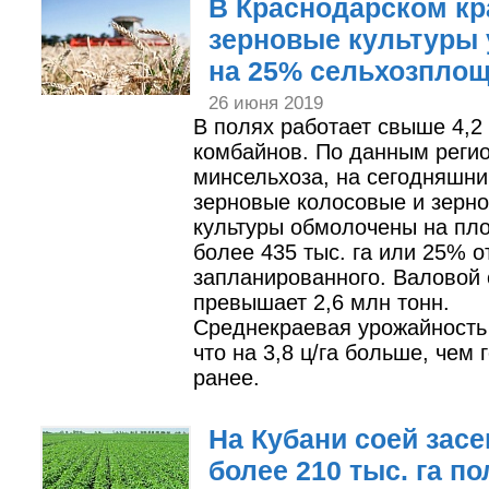
В Краснодарском кр
зерновые культуры
на 25% сельхозпло
26 июня 2019
В полях работает свыше 4,2 
комбайнов. По данным реги
минсельхоза, на сегодняшни
зерновые колосовые и зерн
культуры обмолочены на пл
более 435 тыс. га или 25% о
запланированного. Валовой 
превышает 2,6 млн тонн.
Среднекраевая урожайность –
что на 3,8 ц/га больше, чем 
ранее.
На Кубани соей зас
более 210 тыс. га по