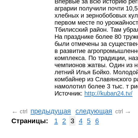
Впервые за всю историю ре
аграрии получили почти 10,5
хлебных и зернобобовых кул
первом месте по урожайнос
Тбилисский район. Там убрал
На празднике более 80 труж
были отмечены за существе
в развитие агропромышленн
комплекса. По традиции, на
чемпионов жатвы. Один из н
летний Илья Бойко. Молодо
комбайнер из Славянского р
намолотил более 3 тыс. т ри
Источник:
http://kuban24.tv/
←
предыдущая
следующая
→
ctrl
ctrl
Страницы:
1
2
3
4
5
6