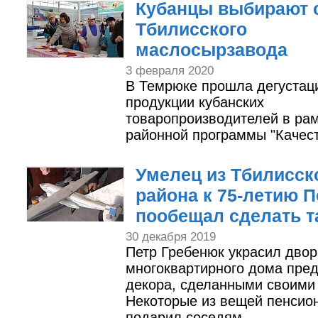
Кубанцы выбирают
Тбилисского
маслосырзавода
3 февраля 2020
В Темрюке прошла дегустац
продукции кубанских
товаропроизводителей в ра
районной программы "Качест
Умелец из Тбилисск
района к 75-летию 
пообещал сделать т
30 декабря 2019
Петр Гребенюк украсил двор
многоквартирного дома пре
декора, сделанными своими
Некоторые из вещей пенсио
подарил соседям.