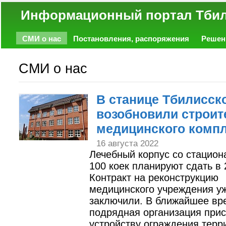
Информационный портал
СМИ о нас
Постановления, распоряжения
Решен
Политика
Экономика
Работа
Фото
Объявл
СМИ о нас
В станице Тбилисск
возобновили строит
медицинского комп
16 августа 2022
Лечебный корпус со стацион
100 коек планируют сдать в 
Контракт на реконструкцию
медицинского учреждения у
заключили. В ближайшее вр
подрядная организация прис
устройству ограждения терри