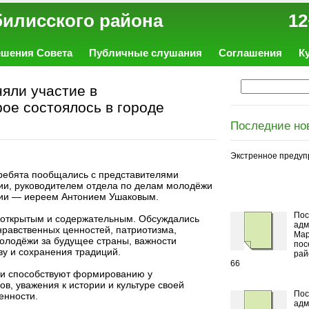
ал Тбилисского района 12
ешения Совета
Публичные слушания
Соглашения
К
яли участие в
ое состоялось в городе
Последние но
Экстренное предуп
 ребята пообщались с представителями
ии, руководителем отдела по делам молодёжи
ии — иереем Антонием Ушаковым.
Пос
 открытым и содержательным. Обсуждались
адм
нравственных ценностей, патриотизма,
Мар
молодёжи за будущее страны, важности
пос
ву и сохранения традиций.
рай
66
и способствуют формированию у
, уважения к истории и культуре своей
Пос
енности.
адм