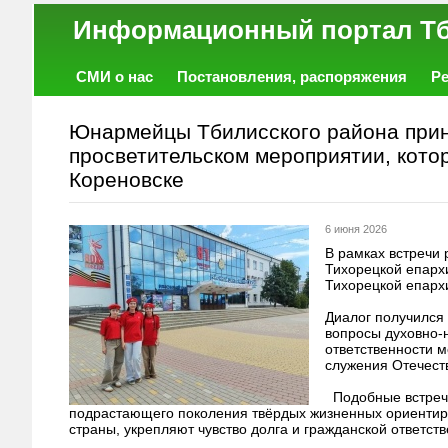
Информационный порт
СМИ о нас
Постановления, распоряжения
Р
Работа
Фото
Объявления
Форум
Юнармейцы Тбилисского района прин
просветительском мероприятии, котор
Кореновске
6 июня 2026
В рамках встречи
Тихорецкой епарх
Тихорецкой епарх
Диалог получился
вопросы духовно-
ответственности 
служения Отечест
Подобные встреч
подрастающего поколения твёрдых жизненных ориентиров
страны, укрепляют чувство долга и гражданской ответств