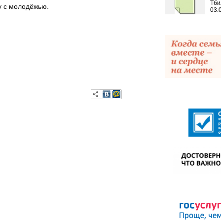
Тби
у с молодёжью.
03.