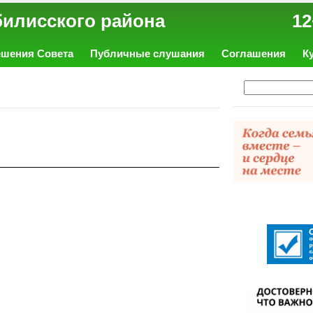
ал Тбилисского района 12
ешения Совета
Публичные слушания
Соглашения
К