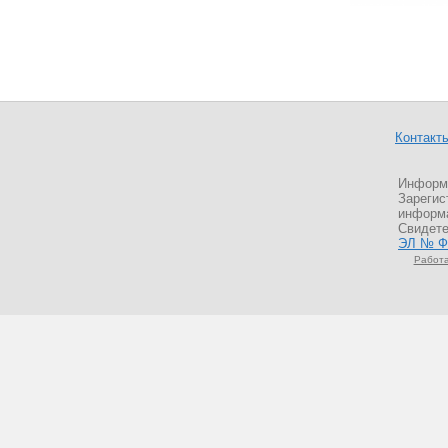
Контакт
Информа
Зарегис
информа
Свидете
ЭЛ № ФС
Работа