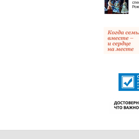
спе
Рож