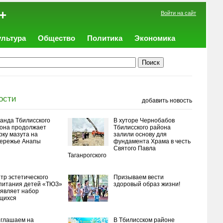
+
Войти на сайт
ультура
Общество
Политика
Экономика
ости
добавить новость
анда Тбилисского
В хуторе Чернобабов
она продолжает
Тбилисского района
рку мазута на
залили основу для
ережье Анапы
фундамента Храма в честь
Святого Павла
Таганрогского
тр эстетического
Призываем вести
питания детей «ТЮЗ»
здоровый образ жизни!
являет набор
щихся
глашаем на
В Тбилисском районе