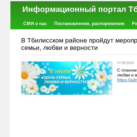
Информационный порт
СМИ о нас
Постановления, распоряжения
Р
Работа
Фото
Объявления
Форум
В Тбилисском районе пройдут мероп
семьи, любви и верности
27.06.2018
С планом
любви и 
https://ad