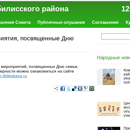
ал Тбилисского района 12
ешения Совета
Публичные слушания
Соглашения
К
риятия, посвященные Дню
Народные нов
 мероприятий, посвященных Дню семьи,
Ком
верности можно ознакомиться на сайте
рай
m-tbilisskaya.ru
убо
поб
Цен
вос
объ
уча
При