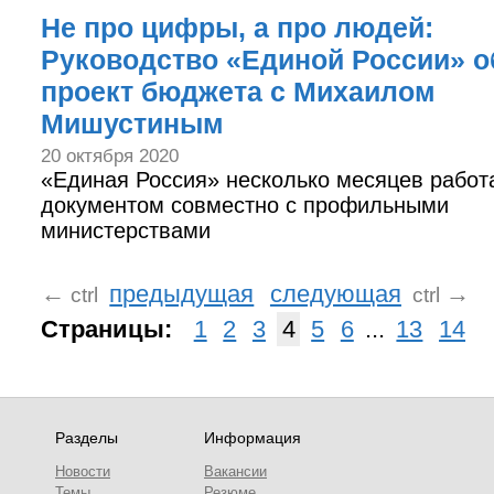
Не про цифры, а про людей:
Руководство «Единой России» 
проект бюджета с Михаилом
Мишустиным
20 октября 2020
«Единая Россия» несколько месяцев работ
документом совместно с профильными
министерствами
←
предыдущая
следующая
→
ctrl
ctrl
Страницы:
1
2
3
4
5
6
...
13
14
Разделы
Информация
Новости
Вакансии
Темы
Резюме