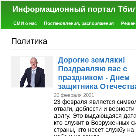
Информационный портал
СМИ о нас
Постановления, распоряжения
Решен
Политика
Экономика
Работа
Фото
Объявл
Политика
Дорогие земляки!
Поздравляю вас с
праздником - Днем
защитника Отечеств
20 февраля 2021
23 февраля является симво
отваги, доблести и верности
долгу. Это выдающаяся дата
кто служит в Вооруженных с
страны, кто несет службу на