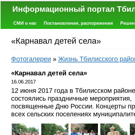
Информационный портал
СМИ о нас
Постановления, распоряжения
Решен
Политика
Экономика
Работа
Фото
Объявл
«Карнавал детей села»
Фотогалереи
»
Жизнь Тбилисского райо
«Карнавал детей села»
16.06.2017
12 июня 2017 года в Тбилисском район
состоялись праздничные мероприятия,
посвященные Дню России. Концерты п
всех сельских поселениях муниципалит