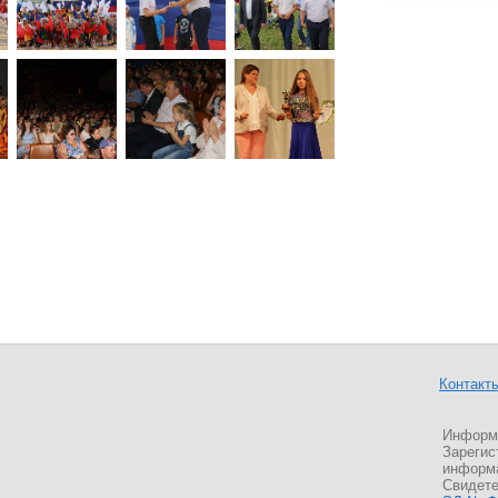
Контакт
Информа
Зарегис
информа
Свидете