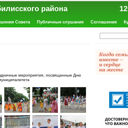
ал Тбилисского района 12
ешения Совета
Публичные слушания
Соглашения
К
раздничные мероприятия, посвященные Дню
 муниципалитета