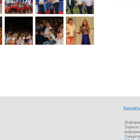
Контакт
Информа
Зарегис
информа
Свидете