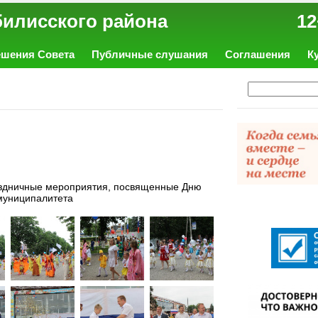
ал Тбилисского района 12
ешения Совета
Публичные слушания
Соглашения
К
раздничные мероприятия, посвященные Дню
 муниципалитета